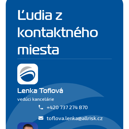
Ľudia z
kontaktného
miesta
Lenka Toflová
vedúci kancelárie
+420 737 274 870
toflova.lenka@allrisk.cz