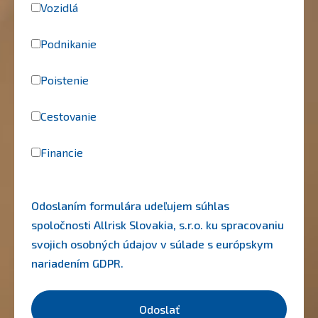
Vozidlá
Podnikanie
Poistenie
Cestovanie
Financie
Odoslaním formulára udeľujem súhlas
spoločnosti Allrisk Slovakia, s.r.o. ku spracovaniu
svojich osobných údajov v súlade s európskym
nariadením
GDPR
.
Odoslať