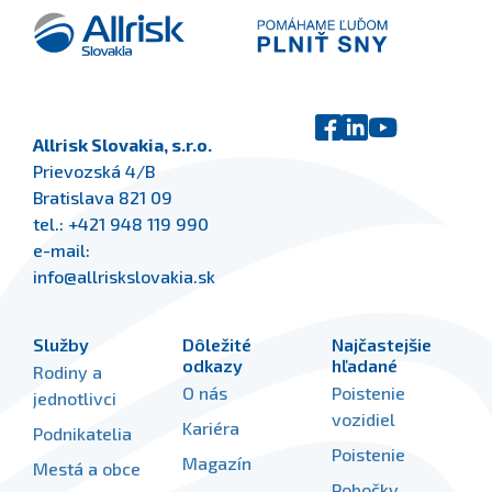
Allrisk Slovakia, s.r.o.
Prievozská 4/B
Bratislava 821 09
tel.:
+421 948 119 990
e-mail:
info@allriskslovakia.sk
Služby
Dôležité
Najčastejšie
odkazy
hľadané
Rodiny a
O nás
Poistenie
jednotlivci
vozidiel
Kariéra
Podnikatelia
Poistenie
Magazín
Mestá a obce
Pobočky