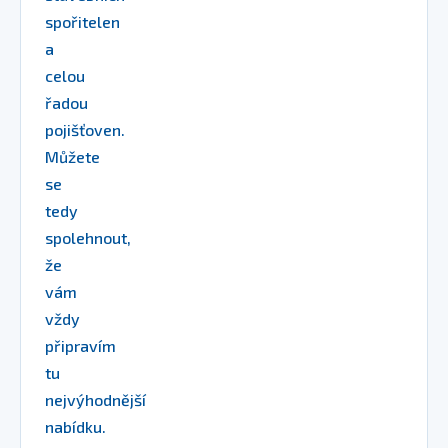
spořitelen
a
celou
řadou
pojišťoven.
Můžete
se
tedy
spolehnout,
že
vám
vždy
připravím
tu
nejvýhodnější
nabídku.