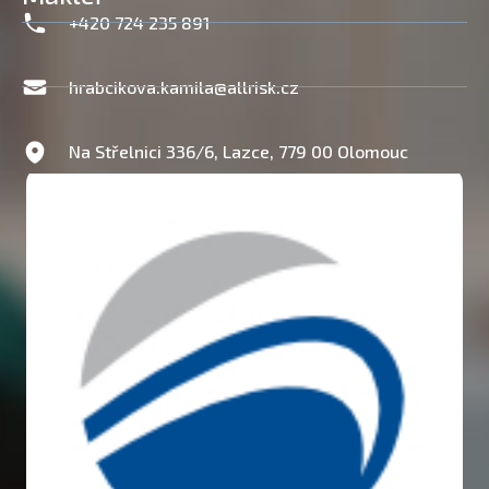
+420 724 235 891
hrabcikova.kamila@allrisk.cz
Na Střelnici 336/6, Lazce, 779 00 Olomouc