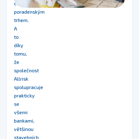
celým
poradenským
trhem.
A
to
díky
tomu,
že
společnost
Allrisk
spolupracuje
prakticky
se
všemi
bankami,
většinou
stavebních