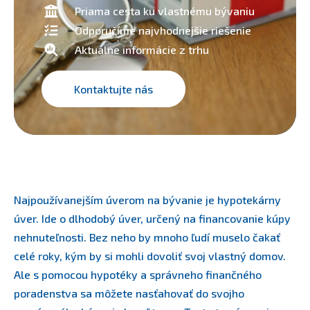
Priama cesta ku vlastnému bývaniu
Odporučíme najvhodnejšie riešenie
Aktuálne informácie z trhu
Kontaktujte nás
Najpoužívanejším úverom na bývanie je hypotekárny
úver. Ide o dlhodobý úver, určený na financovanie kúpy
nehnuteľnosti. Bez neho by mnoho ľudí muselo čakať
celé roky, kým by si mohli dovoliť svoj vlastný domov.
Ale s pomocou hypotéky a správneho finančného
poradenstva sa môžete nasťahovať do svojho