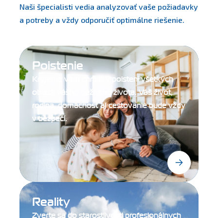
Naši špecialisti vedia analyzovať vaše požiadavky
a potreby a vždy odporučiť optimálne riešenie.
Poistenie
Kryjeme vám chrbát v poistení všetkých
oblastí vášho bežného života. Váš život,
rodina, domácnosť aj cestovanie bude vždy
v bezpečí.
Reality
Zverte sa do starostlivosti profesionálnych