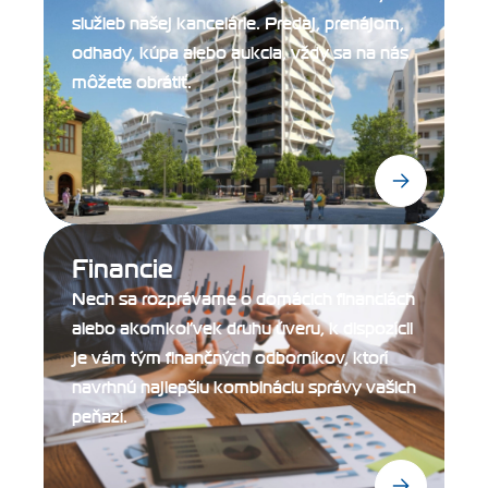
služieb našej kancelárie. Predaj, prenájom,
odhady, kúpa alebo aukcia, vždy sa na nás
môžete obrátiť.
Financie
Nech sa rozprávame o domácich financiách
alebo akomkoľvek druhu úveru, k dispozícii
je vám tým finančných odborníkov, ktorí
navrhnú najlepšiu kombináciu správy vašich
peňazí.