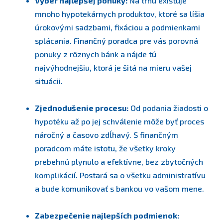
Výber najlepšej ponuky:
Na trhu existuje
mnoho hypotekárnych produktov, ktoré sa líšia
úrokovými sadzbami, fixáciou a podmienkami
splácania. Finančný poradca pre vás porovná
ponuky z rôznych bánk a nájde tú
najvýhodnejšiu, ktorá je šitá na mieru vašej
situácii.
Zjednodušenie procesu:
Od podania žiadosti o
hypotéku až po jej schválenie môže byť proces
náročný a časovo zdĺhavý. S finančným
poradcom máte istotu, že všetky kroky
prebehnú plynulo a efektívne, bez zbytočných
komplikácií. Postará sa o všetku administratívu
a bude komunikovať s bankou vo vašom mene.
Zabezpečenie najlepších podmienok: