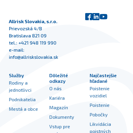
Allrisk Slovakia, s.r.o.
Prievozská 4/B
Bratislava 821 09
tel.:
+421 948 119 990
e-mail:
info@allriskslovakia.sk
Služby
Dôležité
Najčastejšie
odkazy
hľadané
Rodiny a
O nás
Poistenie
jednotlivci
vozidiel
Kariéra
Podnikatelia
Poistenie
Magazín
Mestá a obce
Pobočky
Dokumenty
Likvidácia
Vstup pre
poistných