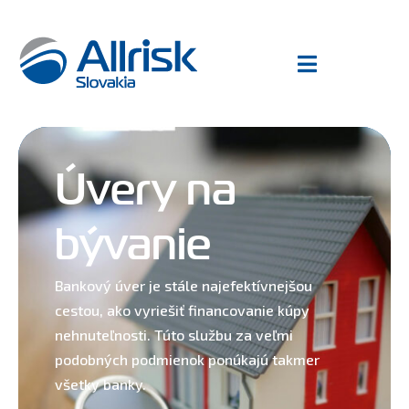
Úvery na
bývanie
Bankový úver je stále najefektívnejšou
cestou, ako vyriešiť financovanie kúpy
nehnuteľnosti. Túto službu za veľmi
podobných podmienok ponúkajú takmer
všetky banky.