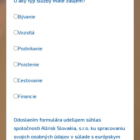
O aký typ služby máte záujem?
Bývanie
Vozidlá
Podnikanie
Poistenie
Cestovanie
Financie
Odoslaním formulára udeľujem súhlas
spoločnosti Allrisk Slovakia, s.r.o. ku spracovaniu
svojich osobných údajov v súlade s európskym