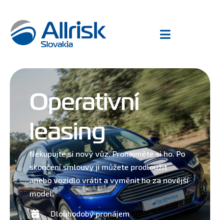
Operativní
leasing
Nekupujte si nový vůz. Pronajměte si ho. Po
skončení smlouvy ji můžete prodloužit
anebo vozidlo vrátit a vyměnit ho za novější
model.
Dlouhodobý pronájem