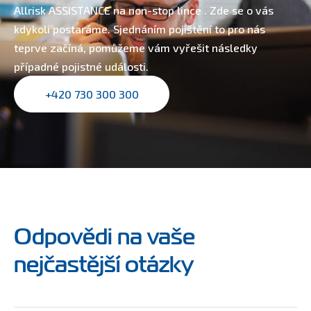
Allrisk ASSISTANCE na non-stop lince . Zde se o vás
kdykoli postaráme. Sjednáním pojištění to pro nás
teprve začíná, pomůžeme vám vyřešit následky
případné pojistné události.
+420 730 300 300
Odpovědi na vaše
nejčastější otázky