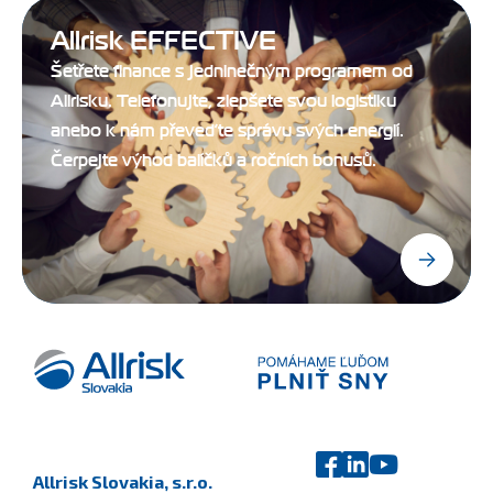
Allrisk EFFECTIVE
Šetřete finance s jedninečným programem od
Allrisku. Telefonujte, zlepšete svou logistiku
anebo k nám převeďte správu svých energií.
Čerpejte výhod balíčků a ročních bonusů.
Allrisk Slovakia, s.r.o.