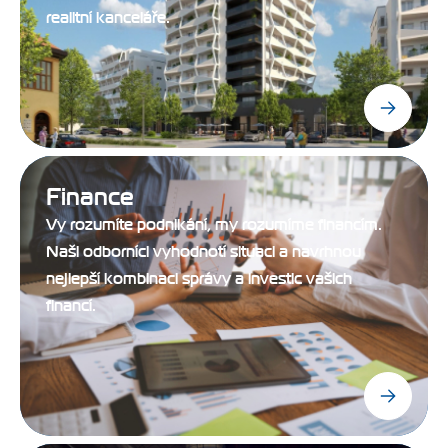
realitní kanceláře.
Finance
Vy rozumíte podnikání, my rozumíme financím.
Naši odborníci vyhodnotí situaci a navrhnou
nejlepší kombinaci správy a investic vašich
financí.