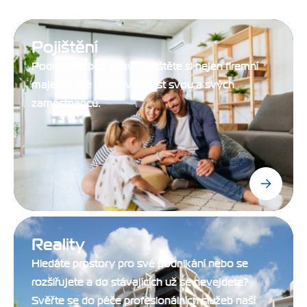
Pojištění
Podnikejte bez obav. Pojištěte si nejen firemní
majetek, ale i odpovědnost svou a svých
zaměstnanců.
Reality
Hledáte prostory pro své podnikání nebo se
rozšiřujete a do stávajících už se nevejdete?
Svěřte se do péče profesionálních služeb naší