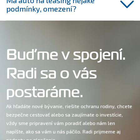
Má auto na leasing nějaké
podmínky, omezení?
Buďme v spojení.
Radi sa o vás
postaráme.
Ak hľadáte nové bývanie, riešite ochranu rodiny, chcete
bezpečne cestovať alebo sa zaujímate o investície,
vždy sme pripravení vám poradiť alebo nám len
napíšte, ako sa vám u nás páčilo. Radi prijmeme aj
podnety na zlepšenie.