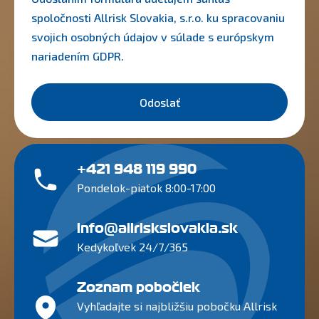
spoločnosti Allrisk Slovakia, s.r.o. ku spracovaniu
svojich osobných údajov v súlade s európskym
nariadením
GDPR
.
Odoslať
+421 948 119 990
Pondelok-piatok 8:00-17:00
info@allriskslovakia.sk
Kedykoľvek 24/7/365
Zoznam pobočiek
Vyhľadajte si najbližšiu pobočku Allrisk