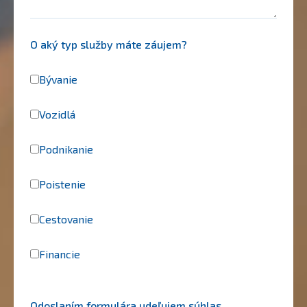
O aký typ služby máte záujem?
Bývanie
Vozidlá
Podnikanie
Poistenie
Cestovanie
Financie
Odoslaním formulára udeľujem súhlas