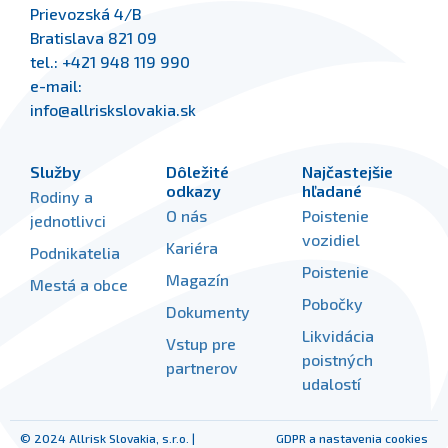
Prievozská 4/B
Bratislava 821 09
tel.:
+421 948 119 990
e-mail:
info@allriskslovakia.sk
Služby
Dôležité
Najčastejšie
odkazy
hľadané
Rodiny a
O nás
Poistenie
jednotlivci
vozidiel
Kariéra
Podnikatelia
Poistenie
Magazín
Mestá a obce
Pobočky
Dokumenty
Likvidácia
Vstup pre
poistných
partnerov
udalostí
© 2024 Allrisk Slovakia, s.r.o. |
GDPR a nastavenia cookies