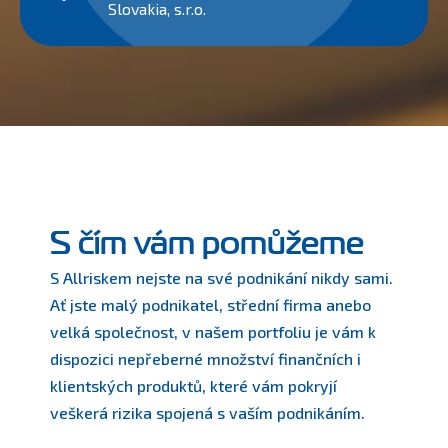
Slovakia, s.r.o.
S čím vám pomůžeme
S Allriskem nejste na své podnikání nikdy sami.
Ať jste malý podnikatel, střední firma anebo
velká společnost, v našem portfoliu je vám k
dispozici nepřeberné množství finančních i
klientských produktů, které vám pokryjí
veškerá rizika spojená s vaším podnikáním.