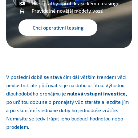
Nižší platby oproti klasickému leasingu
Pravidelně novější modely vozů
Chci operativní leasing
V poslední době se stává čím dál větším trendem věci
nevlastnit, ale půjčovat si je na dobu určitou. Výhodou
dlouhodobého pronájmu je
nulová vstupní investice,
po určitou dobu se o pronajatý vůz staráte a jezdíte jím
a po skončení sjednané doby ho jednoduše vrátíte.
Nemusíte se tedy trápit jeho budoucí hodnotou nebo
prodejem.