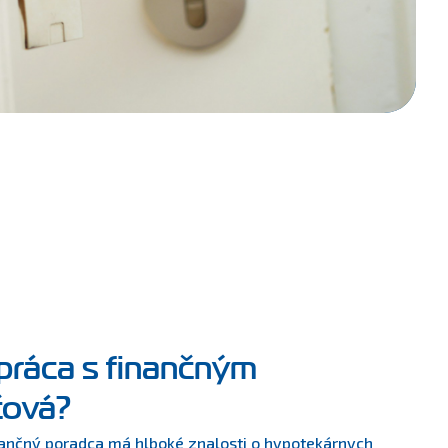
práca s finančným
čová?
ančný poradca má hlboké znalosti o hypotekárnych