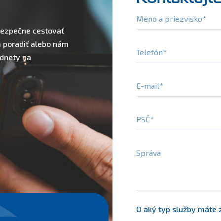
Meno a priezvisko
 bezpečne cestovať
m poradiť alebo nám
Telefón
odnety na
E-mail
PSČ
Správa
O aký typ služby máte