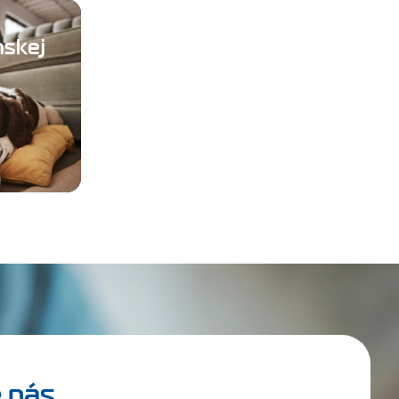
nskej
 nás