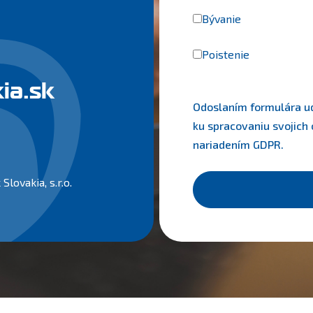
Bývanie
Poistenie
kia.sk
Odoslaním formulára ude
ku spracovaniu svojich
nariadením
GDPR
.
Slovakia, s.r.o.