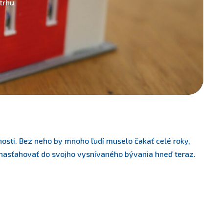
trhu
osti. Bez neho by mnoho ľudí muselo čakať celé roky,
nasťahovať do svojho vysnívaného bývania hneď teraz.