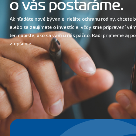
o vás postaráme.
Ak hľadáte nové bývanie, riešite ochranu rodiny, chcete
alebo sa zaujímate o investície, vždy sme pripravení vá
len napíšte, ako sa vám u nás páčilo. Radi prijmeme aj p
zlepšenie.