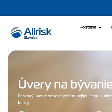
Poistenie
Úvery na bývani
Bankový úver je stále najefektívnejšou cestou, ak
banky.