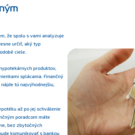
čným
m, že spolu s vami analyzuje
sne určiť, aký typ
odobé ciele.
hypotekárnych produktov,
dmienkami splácania. Finančný
nájde tú najvýhodnejšiu,
ypotéku až po jej schválenie
nančným poradcom máte
vne, bez zbytočných
a bude komunikovať s bankou