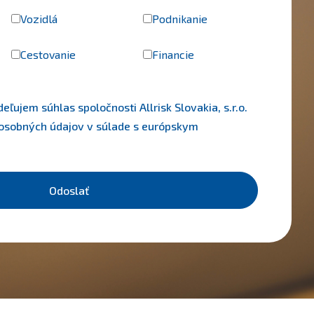
Vozidlá
Podnikanie
Cestovanie
Financie
ľujem súhlas spoločnosti Allrisk Slovakia, s.r.o.
 osobných údajov v súlade s európskym
Odoslať