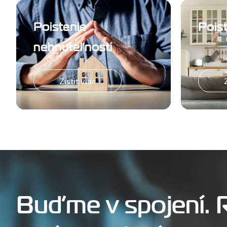
Poistenie
Pois
nehnuteľností
Zistiť viac
Buďme v spojení. 