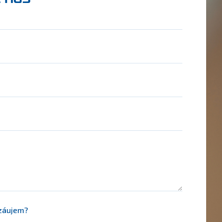
 záujem?