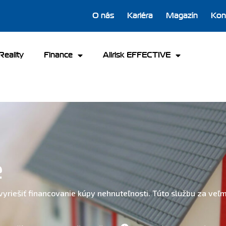
O nás
Kariéra
Magazín
Kon
Reality
Finance
Allrisk EFFECTIVE
e
o vyriešiť financovanie kúpy nehnuteľnosti. Túto službu za v