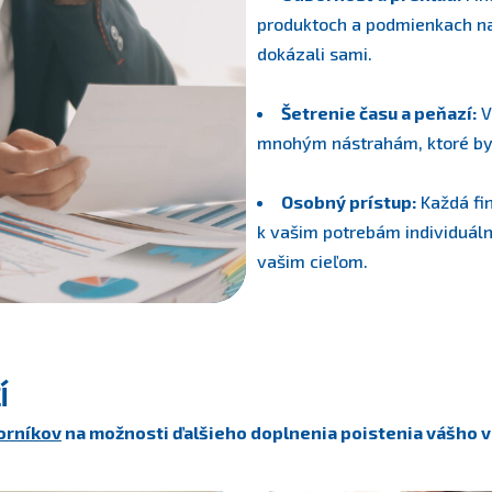
produktoch a podmienkach na 
dokázali sami.
Šetrenie času a peňazí:
V
mnohým nástrahám, ktoré by 
Osobný prístup:
Každá fin
k vašim potrebám individuáln
vašim cieľom.
í
orníkov
na možnosti ďalšieho doplnenia poistenia vášho v