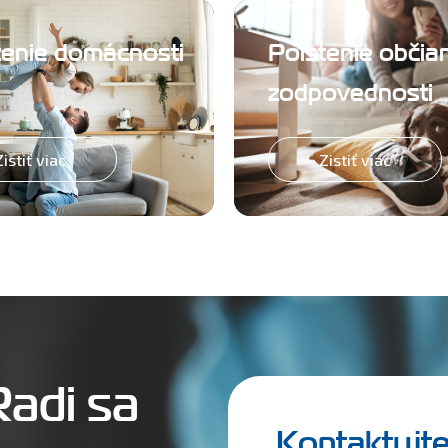
tenie domácnosti
Poistenie občia
zodpovednosti
Zistiť viac
Zistiť viac
Radi sa
Kontaktujte