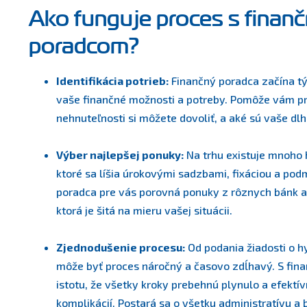
Ako funguje proces s finan
poradcom?
Identifikácia potrieb:
Finančný poradca začína tý
vaše finančné možnosti a potreby. Pomôže vám pre
nehnuteľnosti si môžete dovoliť, a aké sú vaše dlh
Výber najlepšej ponuky:
Na trhu existuje mnoho 
ktoré sa líšia úrokovými sadzbami, fixáciou a po
poradca pre vás porovná ponuky z rôznych bánk a 
ktorá je šitá na mieru vašej situácii.
Zjednodušenie procesu:
Od podania žiadosti o h
môže byť proces náročný a časovo zdĺhavý. S fi
istotu, že všetky kroky prebehnú plynulo a efektí
komplikácií. Postará sa o všetku administratívu 