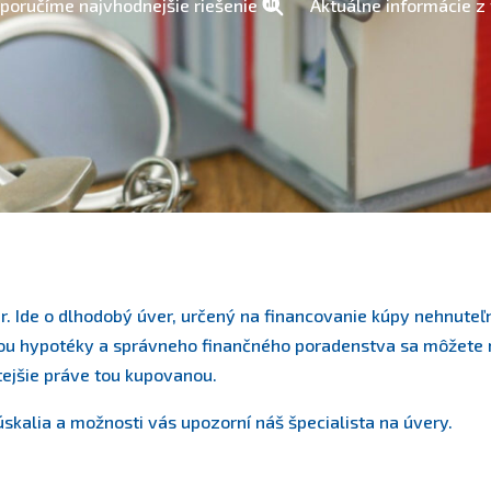
poručíme najvhodnejšie riešenie
Aktuálne informácie z 
 Ide o dlhodobý úver, určený na financovanie kúpy nehnuteľn
ocou hypotéky a správneho finančného poradenstva sa môžete 
tejšie práve tou kupovanou.
úskalia a možnosti vás upozorní náš špecialista na úvery.