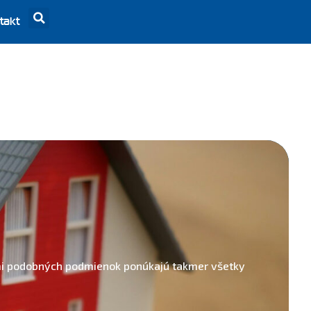
takt
eľmi podobných podmienok ponúkajú takmer všetky