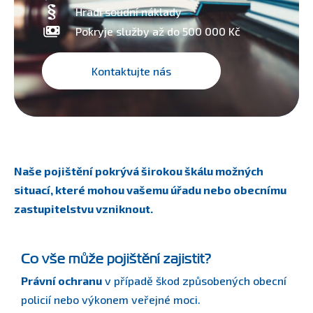
Hradí soudní náklady
Pokryje služby až do 500 000 Kč
Kontaktujte nás
Naše pojištění pokrývá širokou škálu možných
situací, které mohou vašemu úřadu nebo obecnímu
zastupitelstvu vzniknout.
Co vše může pojištění zajistit?
Právní ochranu
v případě škod způsobených obecní
policií nebo výkonem veřejné moci.