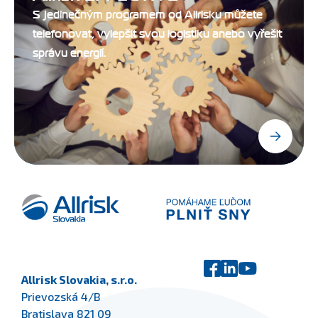
S jedinečným programem od Allrisku můžete
telefonovat, vylepšit svou logistiku anebo vyřešit
správu energií.
Allrisk Slovakia, s.r.o.
Prievozská 4/B
Bratislava 821 09