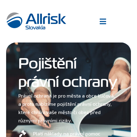
Pojištění
právní ochrany
Právní ochrana je pro města a obce klíčová,
a proto nabízíme pojištění právní ochrany,
které chrání vaše město či obec před
různými právními riziky.
Platí náklady na právní pomoc