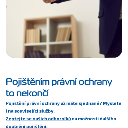
Pojištěním právní ochrany
to nekončí
Pojištění právní ochrany už máte sjednané? Myslete
i na související služby.
Zeptejte se našich odborníků
na možnosti dalšího
doplnění pojištění.