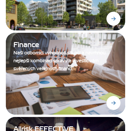
Finance
Naši odborníci vyhodnotí situaci a navrhnou
nejlepší kombinaci správy a investic vám
svěřených veřejných financí.
Allrisk EFFECTIVE