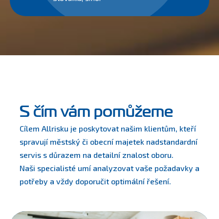
S čím vám pomůžeme
Cílem Allrisku je poskytovat našim klientům, kteří
spravují městský či obecní majetek nadstandardní
servis s důrazem na detailní znalost oboru.
Naši specialisté umí analyzovat vaše požadavky a
potřeby a vždy doporučit optimální řešení.