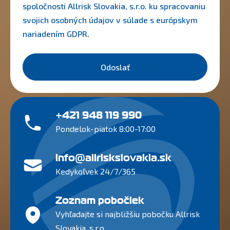
spoločnosti Allrisk Slovakia, s.r.o. ku spracovaniu
svojich osobných údajov v súlade s európskym
nariadením
GDPR
.
Odoslať
+421 948 119 990
Pondelok-piatok 8:00-17:00
info@allriskslovakia.sk
Kedykoľvek 24/7/365
Zoznam pobočiek
Vyhľadajte si najbližšiu pobočku Allrisk
Slovakia, s.r.o.