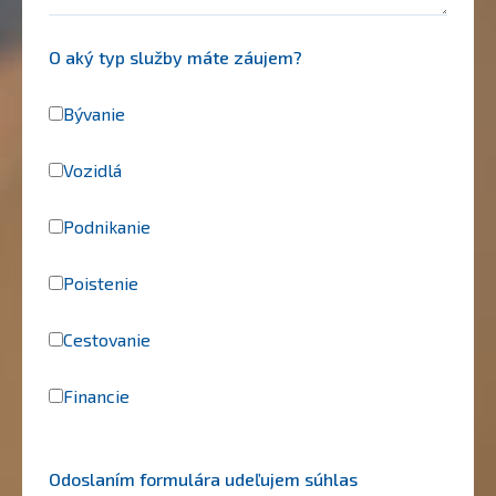
O aký typ služby máte záujem?
Bývanie
Vozidlá
Podnikanie
Poistenie
Cestovanie
Financie
Odoslaním formulára udeľujem súhlas