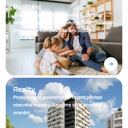
Pojištění
Jsme vám partnerem v ochraně svěřeného
veřejného majetku i odpovědnosti vůči občanům.
Realizujeme komplexní správu pojištění.
Reality
Poskytujeme poradenství v oblasti prodeje
obecního majetku. Zajistíme také jeho tržní
ocenění.