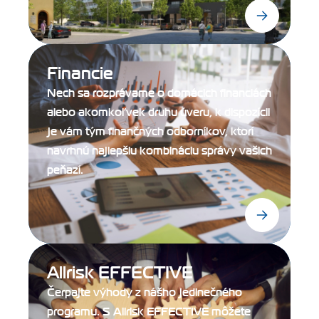
Financie
Nech sa rozprávame o domácich financiách
alebo akomkoľvek druhu úveru, k dispozícii
je vám tým finančných odborníkov, ktorí
navrhnú najlepšiu kombináciu správy vašich
peňazí.
Allrisk EFFECTIVE
Čerpajte výhody z nášho jedinečného
programu. S Allrisk EFFECTIVE môžete