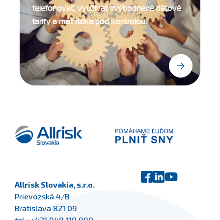
telefonovať, využívať zvýhodnené dátové
tarify a mať riziká pod kontrolou.
Allrisk Slovakia, s.r.o.
Prievozská 4/B
Bratislava 821 09
tel.:
+421 948 119 990