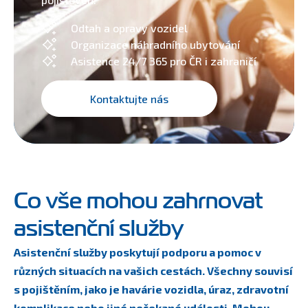
Odtah a opravy vozidel
Organizace náhradního ubytování
Asistence 24/7 365 pro ČR i zahraničí
Kontaktujte nás
Co vše mohou zahrnovat
asistenční služby
Asistenční služby poskytují podporu a pomoc v
různých situacích na vašich cestách. Všechny souvisí
s pojištěním, jako je havárie vozidla, úraz, zdravotní
komplikace nebo jiné nečekané události. Mohou