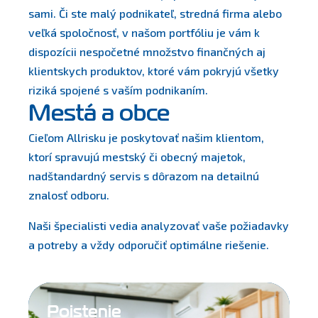
sami. Či ste malý podnikateľ, stredná firma alebo
veľká spoločnosť, v našom portfóliu je vám k
dispozícii nespočetné množstvo finančných aj
klientskych produktov, ktoré vám pokryjú všetky
riziká spojené s vaším podnikaním.
Mestá a obce
Cieľom Allrisku je poskytovať našim klientom,
ktorí spravujú mestský či obecný majetok,
nadštandardný servis s dôrazom na detailnú
znalosť odboru.
Naši špecialisti vedia analyzovať vaše požiadavky
a potreby a vždy odporučiť optimálne riešenie.
Poistenie