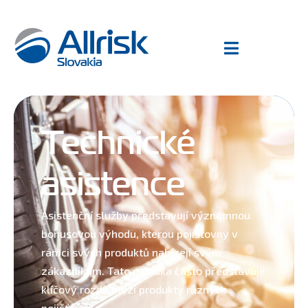
Technické
asistence
Asistenční služby představují významnou
bonusovou výhodu, kterou pojišťovny v
rámci svých produktů nabízejí svým
zákazníkům. Tato nabídka často představuje
klíčový rozdíl mezi produkty různých
pojišťoven.