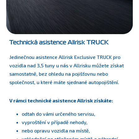
Technická asistence Allrisk TRUCK
Jedinečnou asistence Allrisk Exclusive TRUCK pro
vozidla nad 3,5 tuny u nás v Allrisku můžete získat
samostatně, bez ohledu na pojišťovnu nebo
společnost, u které máte sjednané autopojištění.
V rámci technické asistence Allrisk získáte:
odtah do vámi určeného servisu,
vyproštění v případě nehody,
nebo opravu vozidla na místě,
uskladnění na střeženém místě a náhradní