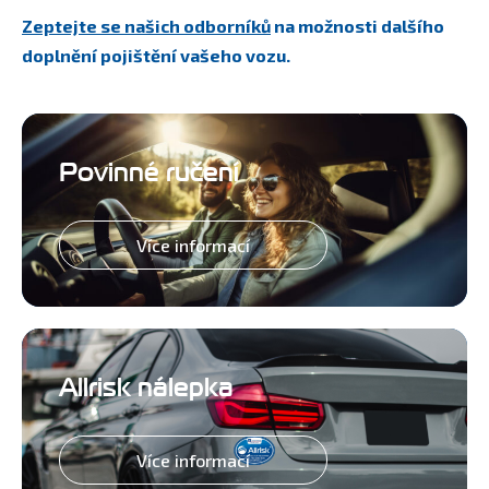
Zeptejte se našich odborníků
na možnosti dalšího
doplnění pojištění vašeho vozu.
Povinné ručení
Více informací
Allrisk nálepka
Více informací