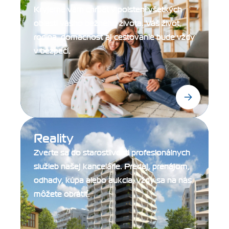
Kryjeme vám chrbát v poistení všetkých
oblastí vášho bežného života. Váš život,
rodina, domácnosť aj cestovanie bude vždy
v bezpečí.
Reality
Zverte sa do starostlivosti profesionálnych
služieb našej kancelárie. Predaj, prenájom,
odhady, kúpa alebo aukcia, vždy sa na nás
môžete obrátiť.