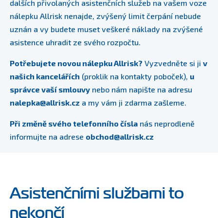
dalších přivolaných asistenčních služeb na vašem voze
nálepku Allrisk nenajde, zvýšený limit čerpání nebude
uznán a vy budete muset veškeré náklady na zvýšené
asistence uhradit ze svého rozpočtu.
Potřebujete novou nálepku Allrisk?
Vyzvedněte si ji
v
našich kancelářích
(proklik na kontakty poboček),
u
správce vaší smlouvy
nebo nám napište na adresu
nalepka@allrisk.cz
a my vám ji zdarma zašleme.
Při změně svého telefonního čísla
nás neprodleně
informujte na adrese
obchod@allrisk.cz
Asistenčními službami to
nekončí