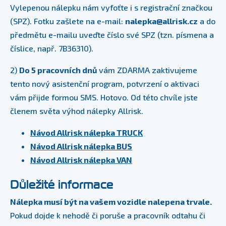
Vylepenou nálepku nám vyfoťte i s registrační značkou
(SPZ). Fotku zašlete na e-mail:
nalepka@allrisk.cz
a do
předmětu e-mailu uveďte číslo své SPZ (tzn. písmena a
číslice, např. 7B36310).
2)
Do 5 pracovních dnů
vám ZDARMA zaktivujeme
tento nový asistenční program, potvrzení o aktivaci
vám přijde formou SMS. Hotovo. Od této chvíle jste
členem světa výhod nálepky Allrisk.
Návod Allrisk nálepka TRUCK
Návod Allrisk nálepka BUS
Návod Allrisk nálepka VAN
Důležité informace
Nálepka musí být na vašem vozidle nalepena trvale.
Pokud dojde k nehodě či poruše a pracovník odtahu či