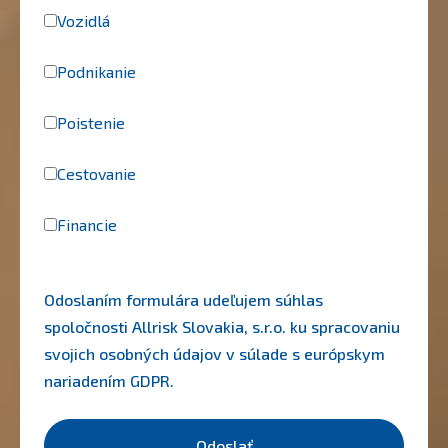
Vozidlá
Podnikanie
Poistenie
Cestovanie
Financie
Odoslaním formulára udeľujem súhlas
spoločnosti Allrisk Slovakia, s.r.o. ku spracovaniu
svojich osobných údajov v súlade s európskym
nariadením
GDPR
.
Odoslať