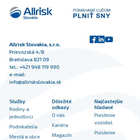
Allrisk Slovakia, s.r.o.
Prievozská 4/B
Bratislava 821 09
tel.:
+421 948 119 990
e-mail:
info@allriskslovakia.sk
Služby
Dôležité
Najčastejšie
odkazy
hľadané
Rodiny a
O nás
Poistenie
jednotlivci
vozidiel
Kariéra
Podnikatelia
Poistenie
Magazín
Mestá a obce