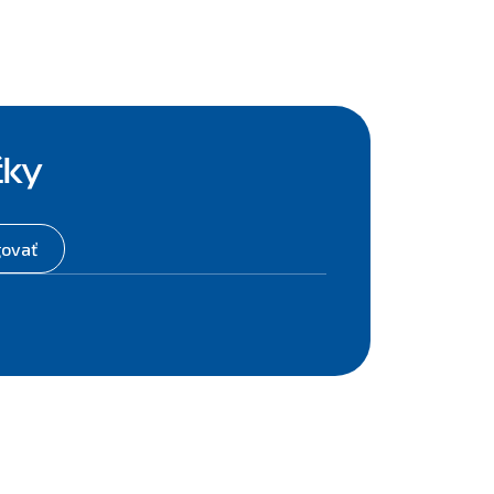
čky
govať