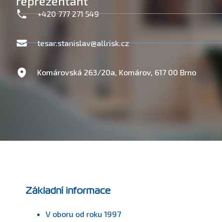
reprezentant
+420 777 271 549
tesar.stanislav@allrisk.cz
Komárovská 263/20a, Komárov, 617 00 Brno
Základní informace
V oboru od roku 1997