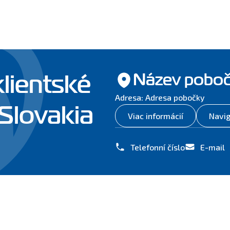
klientské
Název pobo
Adresa: Adresa pobočky
 Slovakia
Viac informácií
Navi
Telefonní číslo
E-mail