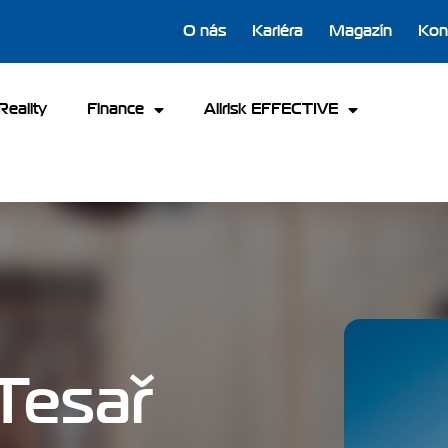
O nás
Kariéra
Magazín
Kon
Reality
Finance
Allrisk EFFECTIVE
 Tesař